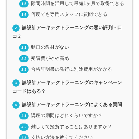
隙間時間を活用して最短1ヶ月で取得できる
1.5
何度でも専門スタッフに質問できる
1.6
諒設計アーキテクトラーニングの悪い評判・口
2
コミ
動画の教材がない
2.1
受講費がやや高め
2.2
合格証明書の発行に別途費用がかかる
2.3
諒設計アーキテクトラーニングのキャンペーン
3
コードはある？
諒設計アーキテクトラーニングによくある質問
4
講座の期間はどれくらいですか？
4.1
難しくて挫折することはありますか？
4.2
支払い方法を教えてください
4.3