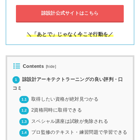
諒設計公式サイトはこちら
＼「あとで」じゃなく今こそ行動を／
Contents
[
hide
]
諒設計アーキテクトラーニングの良い評判・口
1
コミ
取得したい資格が絶対見つかる
1.1
2資格同時に取得できる
1.2
スペシャル講座は試験が免除される
1.3
プロ監修のテキスト・練習問題で学習できる
1.4