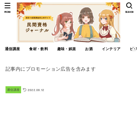
MENU
SEARCH
通信講座
食材・飲料
趣味・娯楽
お酒
インテリア
ビ
記事内にプロモーション広告を含みます
2022.08.12
通信講座