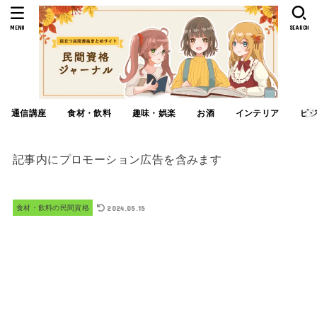
MENU
SEARCH
通信講座
食材・飲料
趣味・娯楽
お酒
インテリア
ビ
記事内にプロモーション広告を含みます
2024.05.15
食材・飲料の民間資格