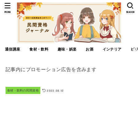
MENU
SEARCH
通信講座
食材・飲料
趣味・娯楽
お酒
インテリア
ビ
記事内にプロモーション広告を含みます
2022.08.12
食材・飲料の民間資格