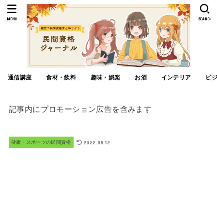
MENU
SEARCH
通信講座
食材・飲料
趣味・娯楽
お酒
インテリア
ビ
記事内にプロモーション広告を含みます
2022.08.12
健康・スポーツの民間資格