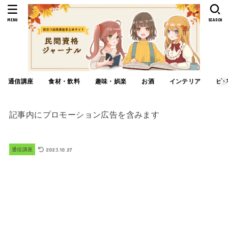
MENU
SEARCH
通信講座
食材・飲料
趣味・娯楽
お酒
インテリア
ビ
記事内にプロモーション広告を含みます
2023.10.27
通信講座