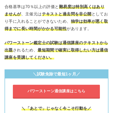
合格基準は70％以上の評価と
難易度は特別高くはあり
ませんが
、主催元は
テキストと過去問を非公開
としてお
り手に入れることができないため、
独学は効率が悪く取
得までに長い時間がかかる可能性
があります。
パワーストーン鑑定士の試験は通信講座のテキストから
出題
されるため、
最短期間で確実に取得したい方は通信
講座を受講してください。
＼試験免除で最短1ヶ月／
パワーストーン通信講座はこちら
＼「あとで」じゃなく今こそ行動を／