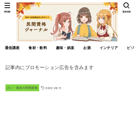
MENU
SEARCH
通信講座
食材・飲料
趣味・娯楽
お酒
インテリア
ビ
記事内にプロモーション広告を含みます
2022.08.11
占い・風水の民間資格