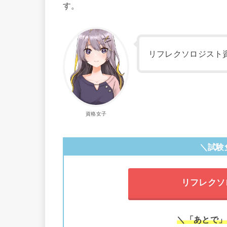
す。
リフレクソロジスト
資格女子
＼試験
リフレクソ
＼「あとで」