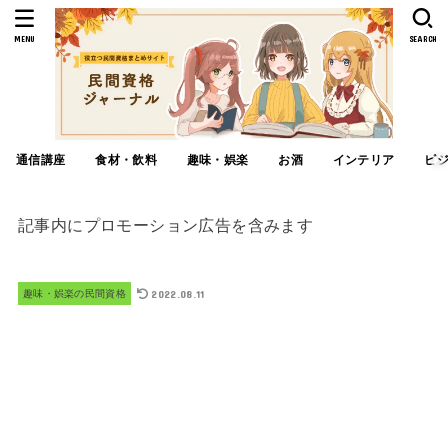
MENU
SEARCH
通信講座
食材・飲料
趣味・娯楽
お酒
インテリア
ビ
記事内にプロモーション広告を含みます
2022.08.11
趣味・娯楽の民間資格